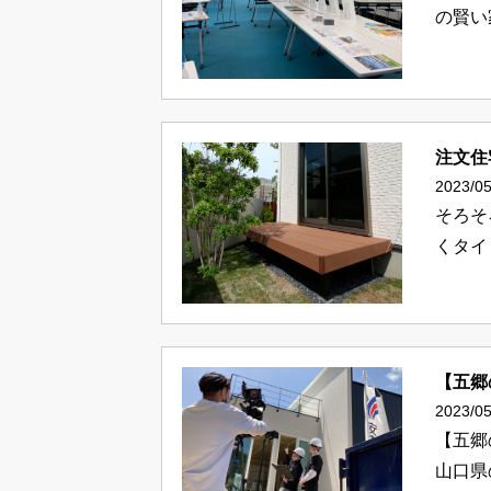
の賢い
注文住
2023/05
そろそ
くタイ
【五郷
2023/05
【五郷
山口県