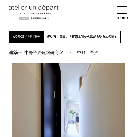
menu
WORKS／ 設計事例
使い方、自由。『玄関土間から広がる明るめの家』
建築士
: 中野晋治建築研究室 ： 中野 晋治