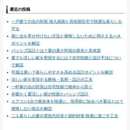
最近の投稿
一戸建ての虫の対策 侵入経路と高性能住宅で快適な暮らしを
守る
家に虫を寄せ付けない方法と後悔しないために押さえるべき
ポイントを解説
パッシブ設計とは？夏の暑さ対策の基本と具体策
夏でも涼しい家を実現するには？住宅性能と設計手法につい
て解説
平屋は暑い？暮らしやすさを高める設計ポイントを解説
涼しい家を実現する断熱・気密・設計の工夫
一軒家の虫の対策は住宅性能で根本から防ぐ
冬暖かく夏涼しい家の性能とパッシブ設計
エアコン1台で家全体を快適に。採用前に知るべき要点とは？
後悔しない視点を解説
二人暮らしの夏の電気代目安と節約対策 快適に過ごす工夫