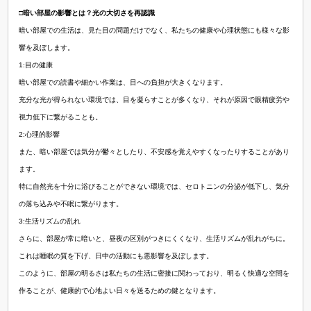
□暗い部屋の影響とは？光の大切さを再認識
暗い部屋での生活は、見た目の問題だけでなく、私たちの健康や心理状態にも様々な影
響を及ぼします。
1:目の健康
暗い部屋での読書や細かい作業は、目への負担が大きくなります。
充分な光が得られない環境では、目を凝らすことが多くなり、それが原因で眼精疲労や
視力低下に繋がることも。
2:心理的影響
また、暗い部屋では気分が鬱々としたり、不安感を覚えやすくなったりすることがあり
ます。
特に自然光を十分に浴びることができない環境では、セロトニンの分泌が低下し、気分
の落ち込みや不眠に繋がります。
3:生活リズムの乱れ
さらに、部屋が常に暗いと、昼夜の区別がつきにくくなり、生活リズムが乱れがちに。
これは睡眠の質を下げ、日中の活動にも悪影響を及ぼします。
このように、部屋の明るさは私たちの生活に密接に関わっており、明るく快適な空間を
作ることが、健康的で心地よい日々を送るための鍵となります。