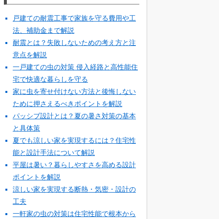
戸建ての耐震工事で家族を守る費用や工
法、補助金まで解説
耐震とは？失敗しないための考え方と注
意点を解説
一戸建ての虫の対策 侵入経路と高性能住
宅で快適な暮らしを守る
家に虫を寄せ付けない方法と後悔しない
ために押さえるべきポイントを解説
パッシブ設計とは？夏の暑さ対策の基本
と具体策
夏でも涼しい家を実現するには？住宅性
能と設計手法について解説
平屋は暑い？暮らしやすさを高める設計
ポイントを解説
涼しい家を実現する断熱・気密・設計の
工夫
一軒家の虫の対策は住宅性能で根本から