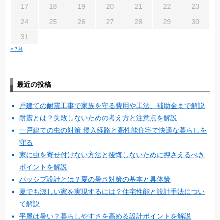
17
18
19
20
21
22
23
24
25
26
27
28
29
30
31
« 7月
最近の投稿
戸建ての耐震工事で家族を守る費用や工法、補助金まで解説
耐震とは？失敗しないための考え方と注意点を解説
一戸建ての虫の対策 侵入経路と高性能住宅で快適な暮らしを
守る
家に虫を寄せ付けない方法と後悔しないために押さえるべき
ポイントを解説
パッシブ設計とは？夏の暑さ対策の基本と具体策
夏でも涼しい家を実現するには？住宅性能と設計手法につい
て解説
平屋は暑い？暮らしやすさを高める設計ポイントを解説