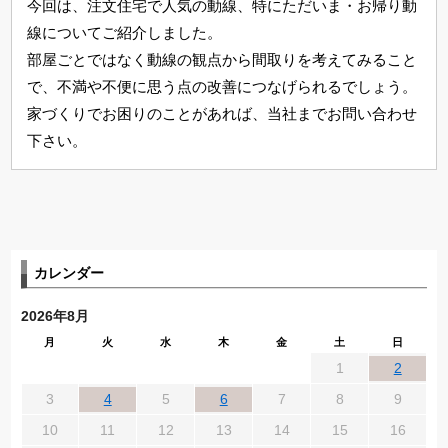
今回は、注文住宅で人気の動線、特にただいま・お帰り動
線についてご紹介しました。
部屋ごとではなく動線の観点から間取りを考えてみること
で、不満や不便に思う点の改善につなげられるでしょう。
家づくりでお困りのことがあれば、当社までお問い合わせ
下さい。
カレンダー
2026年8月
月
火
水
木
金
土
日
1
2
3
4
5
6
7
8
9
10
11
12
13
14
15
16