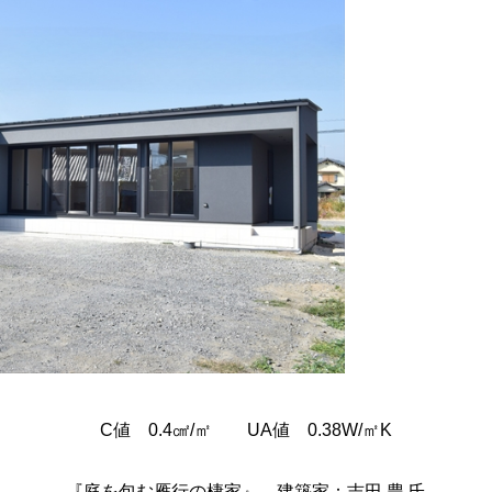
C値 0.4㎠/㎡ UA値 0.38W/㎡K
『庭を包む雁行の棲家』 建築家：吉田 豊 氏