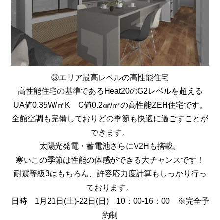
③エリア最高レベルの高性能住宅
高性能住宅の基準であるHeat20のG2レベルを超える
UA値0.35W/㎡K C値0.2㎠/㎡の高性能ZEH住宅です。
全館空調も完備しておりどの季節も快適に過ごすことが
できます。
太陽光発電・蓄電池さらにV2Hも搭載。
寒いこの季節は性能の体感ができる大チャンスです！
耐震等級3はもちろん、許容応力度計算もしっかり行っ
ております。
日時 1月21日(土)-22日(日) 10：00-16：00 ※完全予
約制